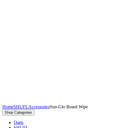
Home
SHUFL
Accessories
Sun-Glo Board Wipe
Shop
Categories
Darts
SHUFL