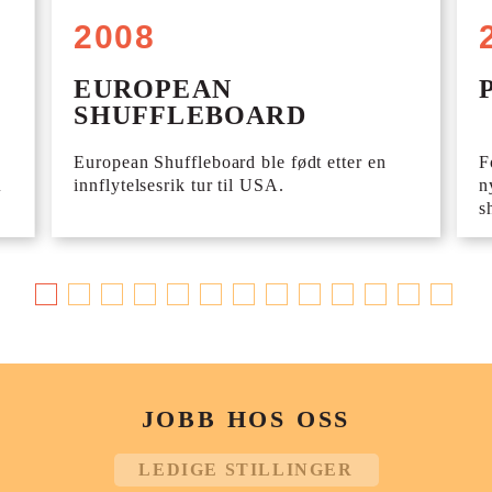
2008
EUROPEAN
SHUFFLEBOARD
European Shuffleboard ble født etter en
F
å
innflytelsesrik tur til USA.
n
s
JOBB HOS OSS
LEDIGE STILLINGER