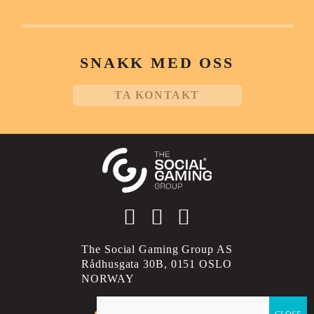
SNAKK MED OSS
TA KONTAKT
Social account link to instagram
Social account link to facebo
Social account link to li
The Social Gaming Group AS
Rådhusgata 30B, 0151 OSLO
NORWAY