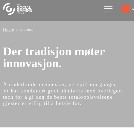
Countr
Go to
Home
Om oss.
Go to
Go to
Der tradisjon møter
Go to
innovasjon.
Go to
Å underholde mennesker, ett spill om gangen.
Vi har kombinert godt håndverk med overlegen
tech for å gi deg de beste totalopplevelsene
gjester er villig til å betale for.