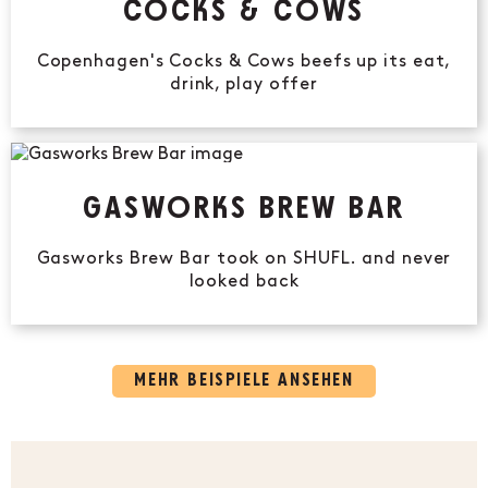
COCKS & COWS
Copenhagen's Cocks & Cows beefs up its eat,
drink, play offer
GASWORKS BREW BAR
Gasworks Brew Bar took on SHUFL. and never
looked back
MEHR BEISPIELE ANSEHEN