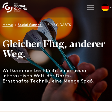
Count
Go t
Home
Social Games.
FLYBY. DARTS
Go t
Go t
Gleicher Flug, anderer
Go t
Weg.
Go t
Willkommen bei FLYBY, einer neuen
interaktiven Welt der Darts.
Ernsthafte Technik, eine Menge Spaß.