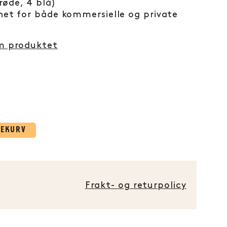
 røde, 4 blå)
net for både kommersielle og private
om produktet
LEKURV
Frakt- og returpolicy