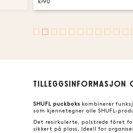
kr90
TILLEGGSINFORMASJON 
SHUFL puckboks
kombinerer funksj
som kjennetegner alle SHUFL-prod
Det resirkulerte, polstrede fôret 
sikkert på plass. Ideell for organis