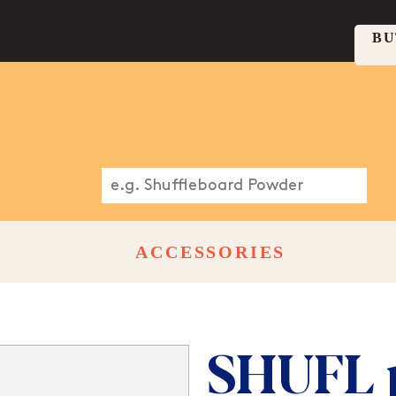
nchise.
Support.
BU
ACCESSORIES
SHUFL 