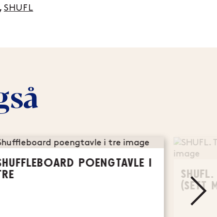
,
SHUFL
gså
SHUFFLEBOARD POENGTAVLE I
SHUFL
TRE
(SETT 