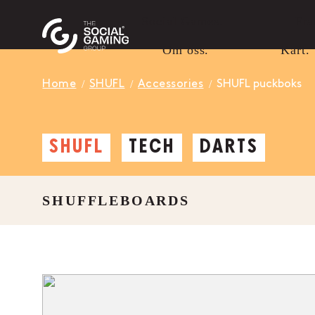
Social Games.
Fra
Om oss.
Kart.
Home
SHUFL
Accessories
SHUFL puckboks
SHUFL
TECH
DARTS
SHUFFLEBOARDS