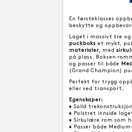
En førsteklasses oppbe
beskytte og oppbevare
Laget i massivt tre o
puckboks
et mykt, pol
materialer
, med
sirku
på plass. Boksen rom
og passer til både
Me
(Grand Champion) puc
Perfekt for trygg oppb
eller ved transport.
Egenskaper:
• Solid trekonstruksj
• Polstret innside lage
• Sirkulære rom som ho
• Passer både Medium-