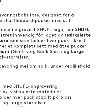
varingsboks i tre, designet for å
 shuffleboard-pucker med stil.
g med inngravert SHUFL-logo, har
SHUFL
stret innvendig fôr laget av
resirkulerte
lære rom
som holder hver puck sikkert
mer et komplett sett med åtte pucker
dium
(Gentry og Bank Shot) og
Large
k-størrelser.
evaring mellom spill, under vedlikehold
on med SHUFL-inngravering
t av resirkulerte materialer
lder hver puck stabilt på plass
 og Large-størrelser