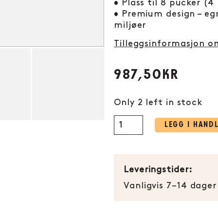
• Plass til 8 pucker (4
• Premium design – eg
miljøer
Tilleggsinformasjon 
987,50
KR
Only 2 left in stock
LEGG I HAND
Leveringstider:
Vanligvis 7–14 dager