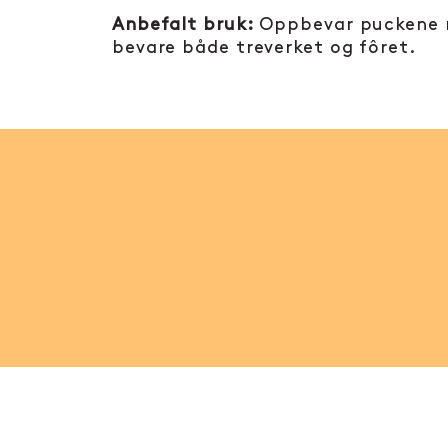
Anbefalt bruk:
Oppbevar puckene når
bevare både treverket og fôret.