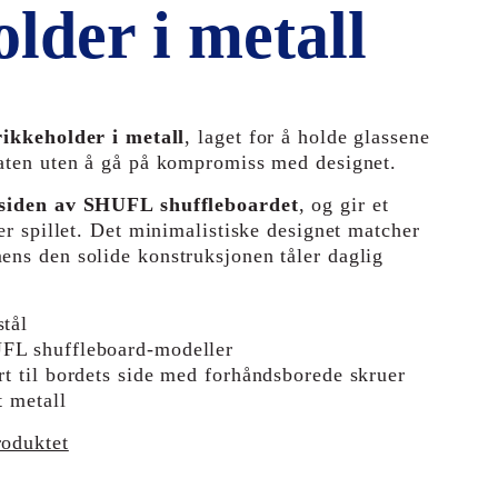
lder i metall
rikkeholder i metall
, laget for å holde glassene
laten uten å gå på kompromiss med designet.
siden av SHUFL shuffleboardet
, og gir et
der spillet. Det minimalistiske designet matcher
ens den solide konstruksjonen tåler daglig
stål
FL shuffleboard-modeller
rt til bordets side med forhåndsborede skruer
t metall
roduktet