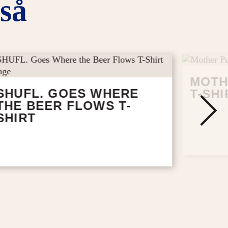
så
MOTH
SHUFL. GOES WHERE
T-SHI
THE BEER FLOWS T-
SHIRT