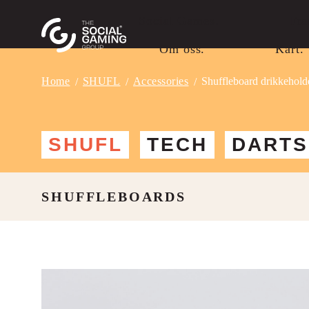
Social Games.
Fra
Om oss.
Kart.
Home
SHUFL
Accessories
Shuffleboard drikkeholde
SHUFL
TECH
DARTS
SHUFFLEBOARDS