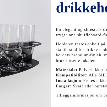
drikkeho
En elegant og slitesterk
d
trygt unna shuffleboard-f
Holderen festes enkelt på
stabilt sted for drikke un
bordets premium-finish, m
bruk i travle lokaler.
Materiale:
Pulverlakkert 
Kompatibilitet:
Alle SHU
Installasjon:
Festes sikke
Farger:
Svart eller børste
Tilleggsinformasjon om p