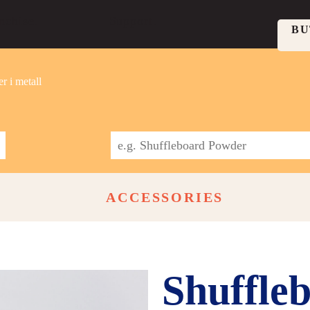
nchise.
Support.
BU
r i metall
ACCESSORIES
Shuffle