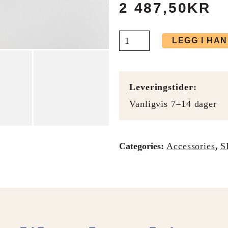
2 487,50
KR
LEGG I HA
Leveringstider:
Vanligvis 7–14 dager
Categories:
Accessories
,
S